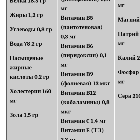
Белки 18,3 гр
мг
мг
Жиры 1,2 гр
Витамин B5
Магний 
(пантотеновая)
Углеводы 0,8 гр
Натрий 
0,3 мг
мг
Вода 78,2 гр
Витамин B6
(пиридоксин) 0,1
Калий 2
Насыщеные
мг
жирные
Фосфор
Витамин B9
кислоты 0,2 гр
мг
(фолиевая) 13 мкг
Холестерин 160
Витамин B12
Сера 21
мг
(кобаламины) 0,8
мкг
Зола 1,5 гр
Витамин C 1,4 мг
Витамин E (ТЭ)
2,3 мг