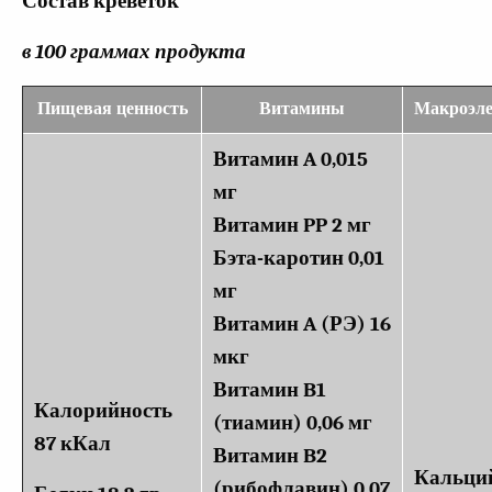
Состав креветок
в 100 граммах продукта
Пищевая ценность
Витамины
Макроэл
Витамин A 0,015
мг
Витамин PP 2 мг
Бэта-каротин 0,01
мг
Витамин A (РЭ) 16
мкг
Витамин B1
Калорийность
(тиамин) 0,06 мг
87 кКал
Витамин B2
Кальций
(рибофлавин) 0,07