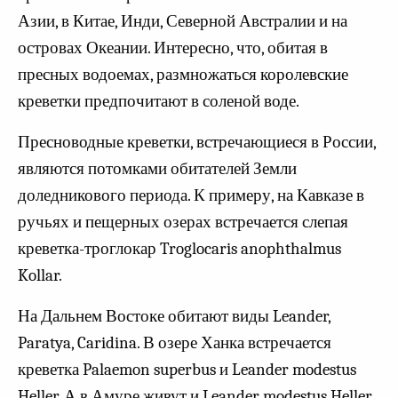
Азии, в Китае, Инди, Северной Австралии и на
островах Океании. Интересно, что, обитая в
пресных водоемах, размножаться королевские
креветки предпочитают в соленой воде.
Пресноводные креветки, встречающиеся в России,
являются потомками обитателей Земли
доледникового периода. К примеру, на Кавказе в
ручьях и пещерных озерах встречается слепая
креветка-троглокар Troglocaris anophthalmus
Kollar.
На Дальнем Востоке обитают виды Leander,
Paratya, Caridina. В озере Ханка встречается
креветка Palaemon superbus и Leander modestus
Heller. А в Амуре живут и Leander modestus Heller,